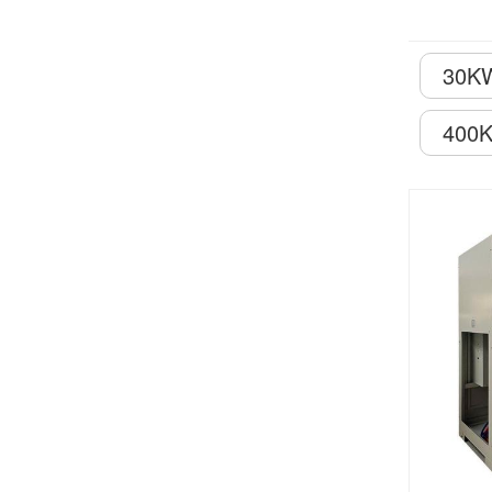
30K
400